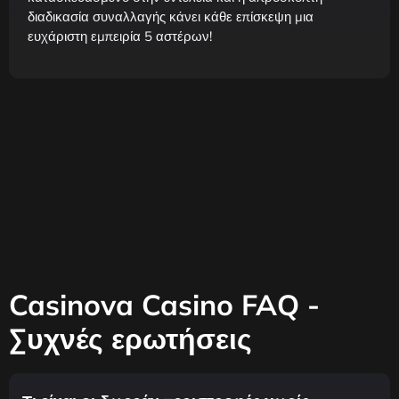
διαδικασία συναλλαγής κάνει κάθε επίσκεψη μια
ευχάριστη εμπειρία 5 αστέρων!
Casinova Casino FAQ -
Συχνές ερωτήσεις