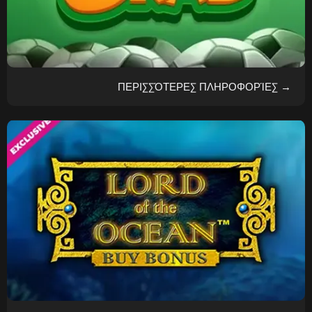
ΠΕΡΙΣΣΌΤΕΡΕΣ ΠΛΗΡΟΦΟΡΊΕΣ →