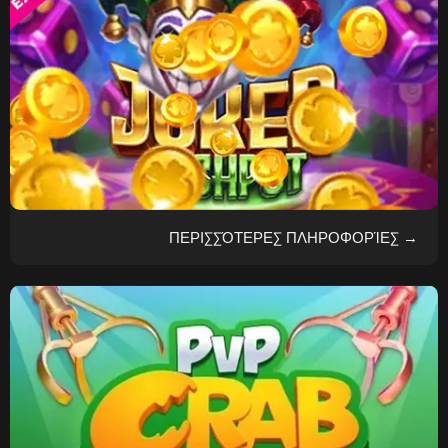
ΠΕΡΙΣΣΌΤΕΡΕΣ ΠΛΗΡΟΦΟΡΊΕΣ →