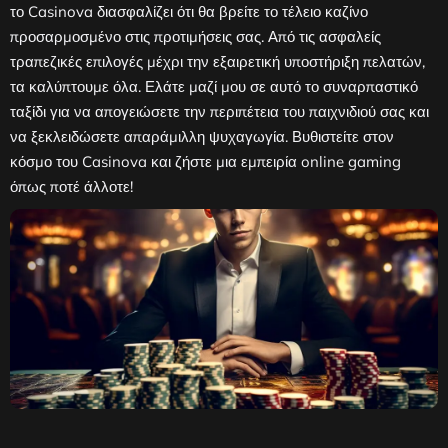
το Casinova διασφαλίζει ότι θα βρείτε το τέλειο καζίνο
προσαρμοσμένο στις προτιμήσεις σας. Από τις ασφαλείς
τραπεζικές επιλογές μέχρι την εξαιρετική υποστήριξη πελατών,
τα καλύπτουμε όλα. Ελάτε μαζί μου σε αυτό το συναρπαστικό
ταξίδι για να απογειώσετε την περιπέτεια του παιχνιδιού σας και
να ξεκλειδώσετε απαράμιλλη ψυχαγωγία. Βυθιστείτε στον
κόσμο του Casinova και ζήστε μια εμπειρία online gaming
όπως ποτέ άλλοτε!