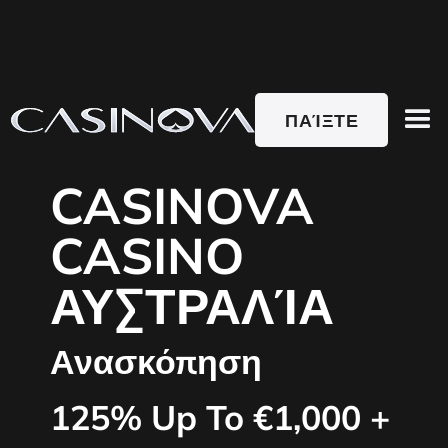
ΠΑΊΞΤΕ
CASINOVA
CASINO
ΑΥΣΤΡΑΛΊΑ
Ανασκόπηση
125% Up To €1,000 +