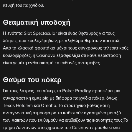
πτυχή του παιχνιδιού.
Θεαματική υποδοχή
Η ενότητα Slot Spectacular είναι ένας θησαυρός για τους
λάτρεις των κουλοχέρηδων, με πληθώρα θεμάτων και στυλ.
Από τα κλασικά φρουτάκια μέχρι τους σύγχρονους τηλεοπτικούς
κουλοχέρηδες, η Casinova εξασφαλίζει ότι κάθε περιστροφή
είναι γεμάτη ενθουσιασμό και πιθανές ανταμοιβές.
Θαύμα του πόκερ
Για τους λάτρεις του πόκερ, το Poker Prodigy προσφέρει μια
συναρπαστική εμπειρία με διάφορα παιχνίδια πόκερ, όπως
Texas Hold'em και Omaha. Το στρατηγικό βάθος και η
ανταγωνιστική ατμόσφαιρα το καθιστούν αγαπημένο μεταξύ
των παικτών που επιθυμούν να επιδείξουν τις ικανότητές τους.Το
τμήμα ζωντανών στοιχημάτων του Casinova προσθέτει ένα