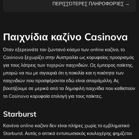
ΠΕΡΙΣΣΌΤΕΡΕΣ ΠΛΗΡΟΦΟΡΊΕΣ →
Παιχνίδια καζίνο Casinova
Όταν εξερευνάτε τον ζωντανό κόσμο των online καζίνο, το
Casinova ξεχωρίζει στην Αυστραλία ως κορυφαίος προορισμός
για τους λάτρεις των τυχερών παιχνιδιών. Ως έμπειρος παίκτης,
μπορώ να πω με σιγουριά ότι η ποικιλία και η ποιότητα των
παιχνιδιών που προσφέρονται εδώ είναι απαράμιλλη. Ας
βουτήξουμε σε μερικά από τα δημοφιλή παιχνίδια που καθιστούν
το Casinova κορυφαία επιλογή για τους παίκτες.
Starburst
Κανένα online καζίνο δεν είναι πλήρες χωρίς το εμβληματικό
Starburst. Αυτός ο οπτικά εντυπωσιακός κουλοχέρης φημίζεται