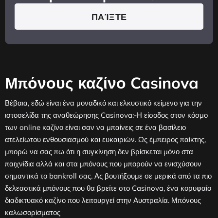
ΠΑΊΞΤΕ
Μπόνους καζίνο Casinova
Βέβαια, εδώ είναι ένα μοναδικό και ελκυστικό κείμενο για την
ιστοσελίδα της αναθεώρησης Casinova:-Η είσοδος στον κόσμο
των online καζίνο είναι σαν να μπαίνεις σε ένα βασίλειο
ατελείωτου ενθουσιασμού και ευκαιριών. Ως έμπειρος παίκτης,
μπορώ να σας πω ότι η συγκίνηση δεν βρίσκεται μόνο στα
παιχνίδια αλλά και στα μπόνους που μπορούν να ενισχύσουν
σημαντικά το bankroll σας. Ας βουτήξουμε σε μερικά από τα πιο
δελεαστικά μπόνους που θα βρείτε στο Casinova, ένα κορυφαίο
διαδικτυακό καζίνο που λειτουργεί στην Αυστραλία. Μπόνους
καλωσορίσματος