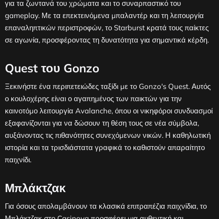
για τα ζωντανά του χρώματα και το συναρπαστικό του
gameplay. Με τα επεκτεινόμενα μπαλαντέρ και τη λειτουργία
επαναληπτικών περιστροφών, το Starburst κρατά τους παίκτες
σε αγωνία, προσφέροντας τη δυνατότητα για σημαντικά κέρδη.
Quest του Gonzo
Ξεκινήστε ένα περιπετειώδες ταξίδι με το Gonzo's Quest. Αυτός
ο κουλοχέρης είναι ο αγαπημένος των παικτών για την
καινοτόμο λειτουργία Avalanche, όπου οι νικηφόροι συνδυασμοί
εξαφανίζονται για να δώσουν τη θέση τους σε νέα σύμβολα,
αυξάνοντας τις πιθανότητες συνεχόμενων νικών. Η καθηλωτική
ιστορία και τα τρισδιάστατα γραφικά το καθιστούν απαραίτητο
παιχνίδι.
Μπλάκτζακ
Για όσους απολαμβάνουν τα κλασικά επιτραπέζια παιχνίδια, το
Μπλάκτζακ στο Casinova προσφέρει μια αυθεντική και