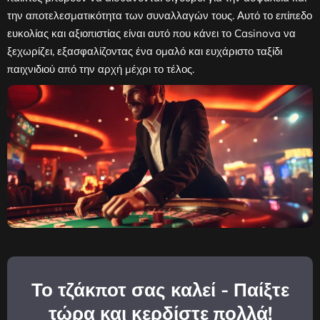
την αποτελεσματικότητα των συναλλαγών τους. Αυτό το επίπεδο
ευκολίας και αξιοπιστίας είναι αυτό που κάνει το Casinova να
ξεχωρίζει, εξασφαλίζοντας ένα ομαλό και ευχάριστο ταξίδι
παιχνιδιού από την αρχή μέχρι το τέλος.
Το τζάκποτ σας καλεί - Παίξτε
τώρα και κερδίστε πολλά!